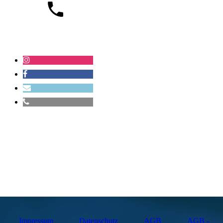
+4917687989168
Impressum
Datenschutz
AGB
AGB -