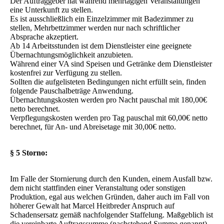
Der Auftraggeber hat während mehrtägigen Veranstaltungen
eine Unterkunft zu stellen.
Es ist ausschließlich ein Einzelzimmer mit Badezimmer zu
stellen, Mehrbettzimmer werden nur nach schriftlicher
Absprache akzeptiert.
Ab 14 Arbeitsstunden ist dem Dienstleister eine geeignete
Übernachtungsmöglichkeit anzubieten.
Während einer VA sind Speisen und Getränke dem Dienstleister
kostenfrei zur Verfügung zu stellen.
Sollten die aufgelisteten Bedingungen nicht erfüllt sein, finden
folgende Pauschalbeträge Anwendung.
Übernachtungskosten werden pro Nacht pauschal mit 180,00€
netto berechnet.
Verpflegungskosten werden pro Tag pauschal mit 60,00€ netto
berechnet, für An- und Abreisetage mit 30,00€ netto.
§ 5 Storno:
Im Falle der Stornierung durch den Kunden, einem Ausfall bzw.
dem nicht stattfinden einer Veranstaltung oder sonstigen
Produktion, egal aus welchen Gründen, daher auch im Fall von
höherer Gewalt hat Marcel Heitbreder Anspruch auf
Schadensersatz gemäß nachfolgender Staffelung. Maßgeblich ist
die vereinbarte Auftragssumme (nachstehend Summe genannt)